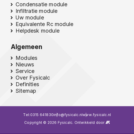
Condensatie module
Infiltratie module
Uw module
Equivalente Rc module
Helpdesk module
Algemeen
Modules
Nieuws
Service
Over Fysicalc
Definities
Sitemap
Tel:
0315 641830
info@fysicalc.nl
www.fysicalc.nl
Copyright © 2026 Fysicalc. Ontwikkeld door