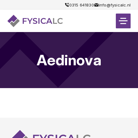
0315 641830
info@fysicalc.nl
Aedinova