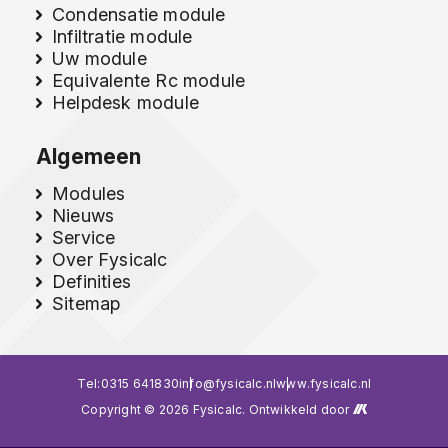
Condensatie module
Infiltratie module
Uw module
Equivalente Rc module
Helpdesk module
Algemeen
Modules
Nieuws
Service
Over Fysicalc
Definities
Sitemap
Tel:
0315 641830
info@fysicalc.nl
www.fysicalc.nl
Copyright © 2026 Fysicalc. Ontwikkeld door