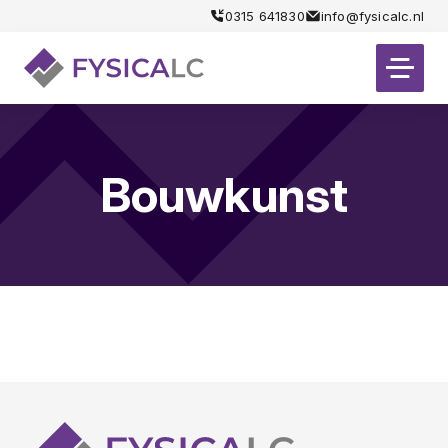
0315 641830
info@fysicalc.nl
Bouwkunst