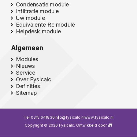
Condensatie module
Infiltratie module
Uw module
Equivalente Rc module
Helpdesk module
Algemeen
Modules
Nieuws
Service
Over Fysicalc
Definities
Sitemap
Tel:
0315 641830
info@fysicalc.nl
www.fysicalc.nl
Copyright © 2026 Fysicalc. Ontwikkeld door