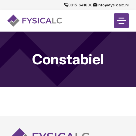
0315 641830
info@fysicalc.nl
Constabiel