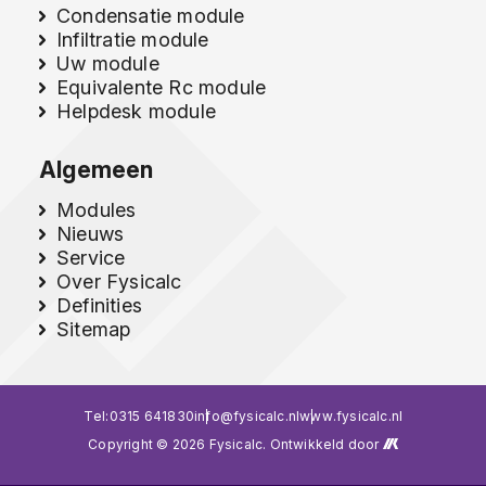
Condensatie module
Infiltratie module
Uw module
Equivalente Rc module
Helpdesk module
Algemeen
Modules
Nieuws
Service
Over Fysicalc
Definities
Sitemap
Tel:
0315 641830
info@fysicalc.nl
www.fysicalc.nl
Copyright © 2026 Fysicalc. Ontwikkeld door