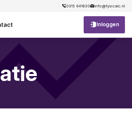
iendelijk
0315 641830
info@fysicalc.nl
tact
Inloggen
atie