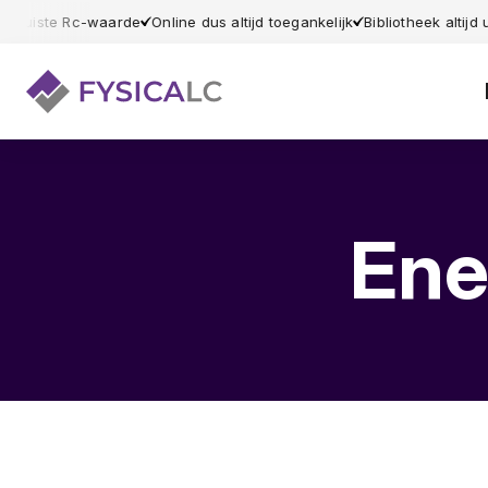
 de juiste Rc-waarde
Online dus altijd toegankelijk
Bibliotheek altijd
Ene