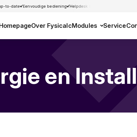
 up-to-date
Eenvoudige bediening
Helpdesk beschikbaar
Gebruiksvr
Homepage
Over Fysicalc
Modules
Service
Con
rgie en Install