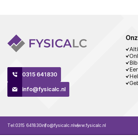
Onz
Alt
Onl
Bib
Ee
0315 641830
Hel
Geb
info@fysicalc.nl
Tel:
0315 641830
info@fysicalc.nl
www.fysicalc.nl