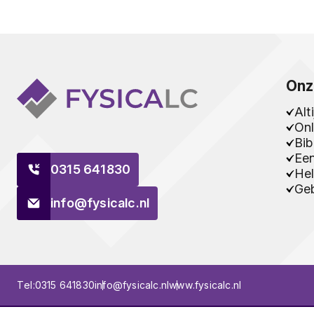
Onz
Alt
Onl
Bib
Ee
0315 641830
Hel
Geb
info@fysicalc.nl
Tel:
0315 641830
info@fysicalc.nl
www.fysicalc.nl