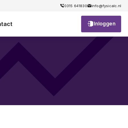
iendelijk
0315 641830
info@fysicalc.nl
tact
Inloggen