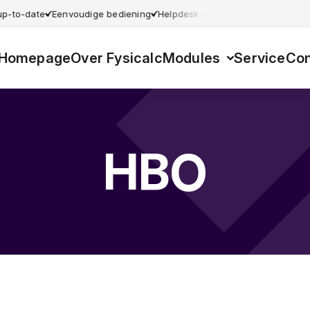
 up-to-date
Eenvoudige bediening
Helpdesk beschikbaar
Gebruiksvr
Homepage
Over Fysicalc
Modules
Service
Con
HBO