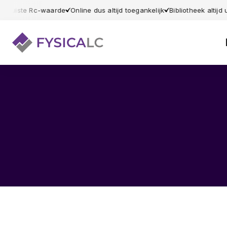
 de juiste Rc-waarde
Online dus altijd toegankelijk
Bibliotheek altijd