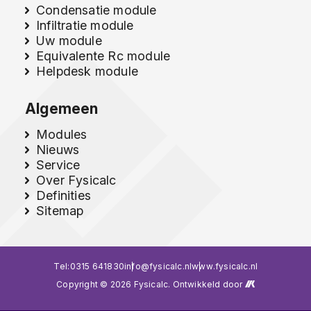
Condensatie module
Infiltratie module
Uw module
Equivalente Rc module
Helpdesk module
Algemeen
Modules
Nieuws
Service
Over Fysicalc
Definities
Sitemap
Tel:
0315 641830
info@fysicalc.nl
www.fysicalc.nl
Copyright © 2026 Fysicalc. Ontwikkeld door