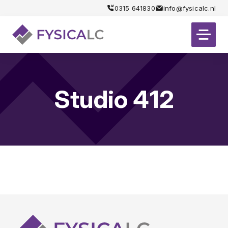
0315 641830
info@fysicalc.nl
Studio 412