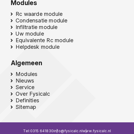
Modules
Rc waarde module
Condensatie module
Infiltratie module
Uw module
Equivalente Rc module
Helpdesk module
Algemeen
Modules
Nieuws
Service
Over Fysicalc
Definities
Sitemap
Tel:
0315 641830
info@fysicalc.nl
www.fysicalc.nl