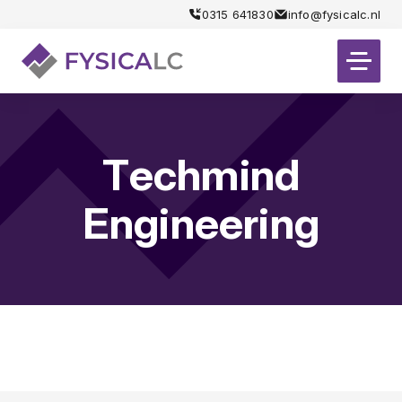
0315 641830
info@fysicalc.nl
Techmind
Engineering