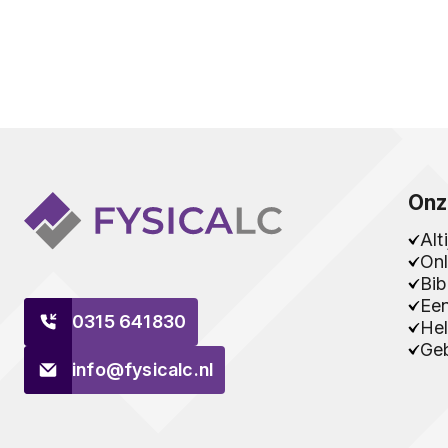
Onz
Alt
Onl
Bib
Ee
0315 641830
Hel
Geb
info@fysicalc.nl