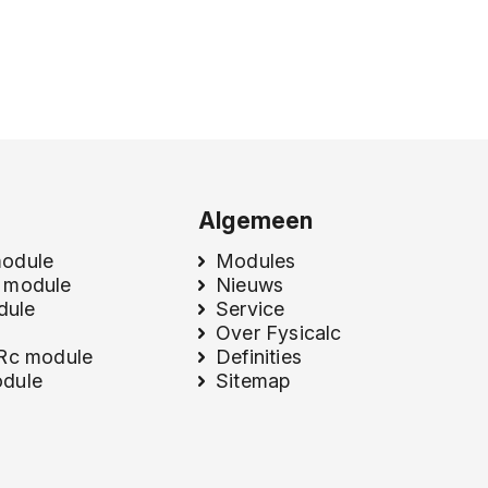
Algemeen
module
Modules
 module
Nieuws
odule
Service
Over Fysicalc
 Rc module
Definities
dule
Sitemap