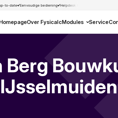
 up-to-date
Eenvoudige bediening
Helpdesk beschikbaar
Gebruiksvr
Homepage
Over Fysicalc
Modules
Service
Con
n Berg Bouwk
IJsselmuiden