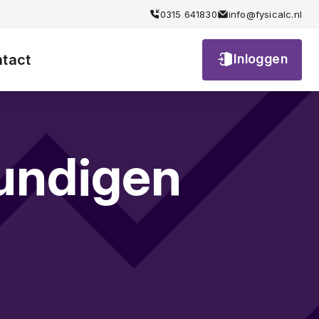
iendelijk
0315 641830
info@fysicalc.nl
tact
Inloggen
undigen