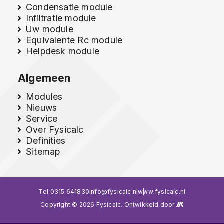
Condensatie module
Infiltratie module
Uw module
Equivalente Rc module
Helpdesk module
Algemeen
Modules
Nieuws
Service
Over Fysicalc
Definities
Sitemap
Tel:
0315 641830
info@fysicalc.nl
www.fysicalc.nl
Copyright © 2026 Fysicalc. Ontwikkeld door