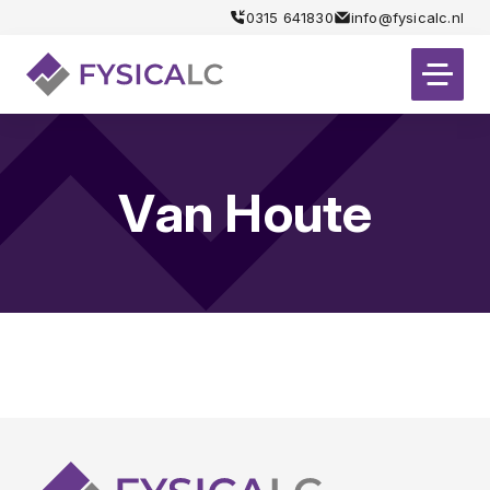
0315 641830
info@fysicalc.nl
Van Houte