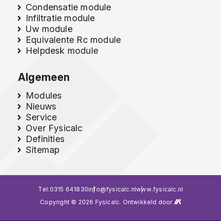
Condensatie module
Infiltratie module
Uw module
Equivalente Rc module
Helpdesk module
Algemeen
Modules
Nieuws
Service
Over Fysicalc
Definities
Sitemap
Tel:
0315 641830
info@fysicalc.nl
www.fysicalc.nl
Copyright © 2026 Fysicalc. Ontwikkeld door