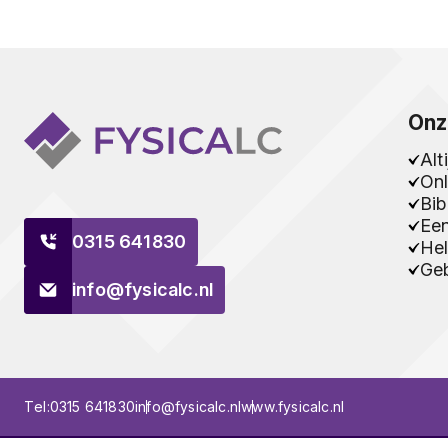
Onz
Alt
Onl
Bib
Ee
0315 641830
Hel
Geb
info@fysicalc.nl
Tel:
0315 641830
info@fysicalc.nl
www.fysicalc.nl