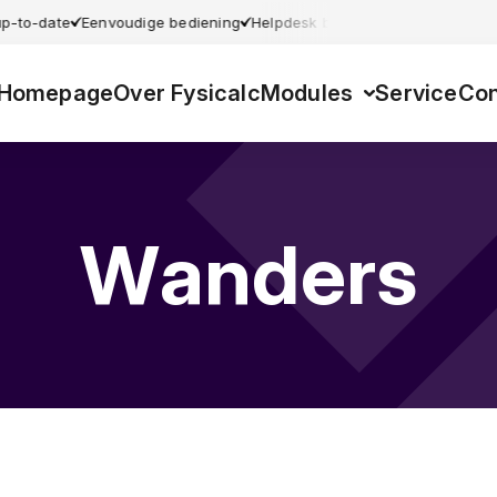
up-to-date
Eenvoudige bediening
Helpdesk beschikbaar
Gebruiksvr
Homepage
Over Fysicalc
Modules
Service
Con
Wanders