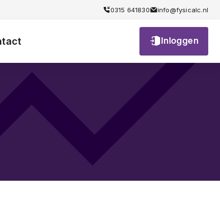
iendelijk
0315 641830
info@fysicalc.nl
tact
Inloggen