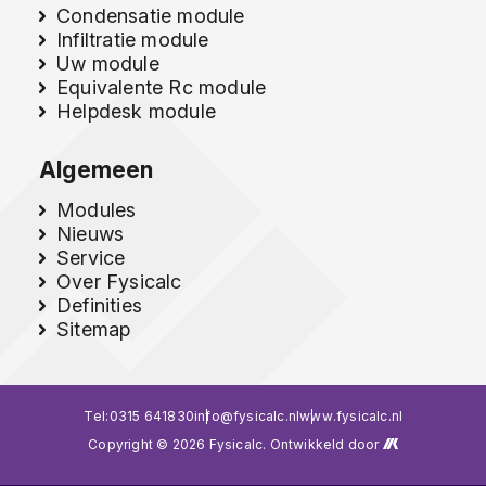
Condensatie module
Infiltratie module
Uw module
Equivalente Rc module
Helpdesk module
Algemeen
Modules
Nieuws
Service
Over Fysicalc
Definities
Sitemap
Tel:
0315 641830
info@fysicalc.nl
www.fysicalc.nl
Copyright © 2026 Fysicalc. Ontwikkeld door