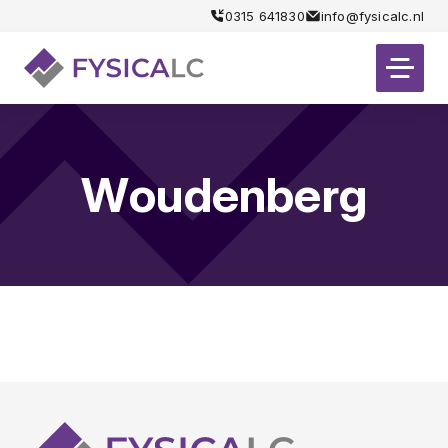
0315 641830
info@fysicalc.nl
Woudenberg